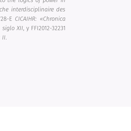
to the logics of power in
e interdisciplinaire des
5728-E
CICAIHR: «Chronica
 siglo XII
, y FFI2012-32231
 II
.