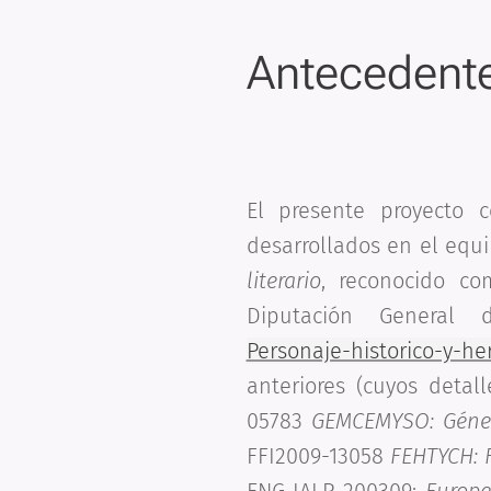
Antecedente
El presente proyecto c
desarrollados en el equ
literario
, reconocido co
Diputación General
Personaje-historico-y-her
anteriores (cuyos deta
05783
GEMCEMYSO: Génesi
FFI2009-13058
FEHTYCH: F