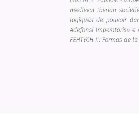
ENG IALP 200309:
Europe
medieval Iberian societ
logiques de pouvoir dan
Adefonsi Imperatoris» e «
FEHTYCH II: Formas de la 