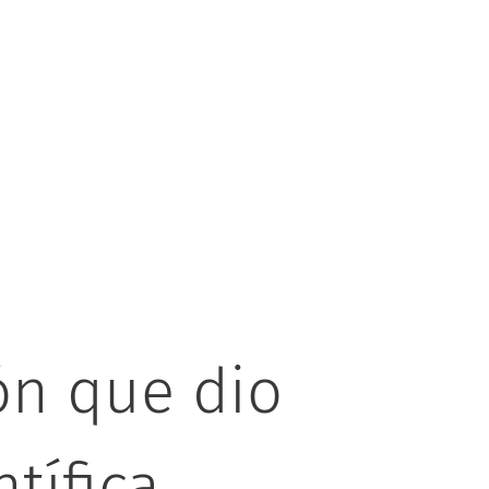
ón que dio
ntífica