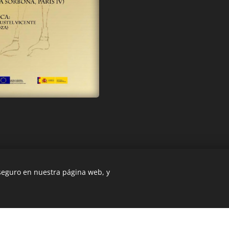
 seguro en nuestra página web, y
b fue creada con Webnode.
Crea tu propia web
gratis hoy mismo!
ía Ruiz. Todos los derechos reservados. Fotografías de Mª Aurora García Ru