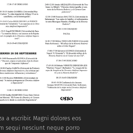
a a escribir. Magni dolores eos
em sequi nesciunt neque porro