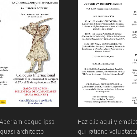
. Aperiam eaque ipsa
Haz clic aquí y empiez
 quasi architecto
qui ratione voluptat