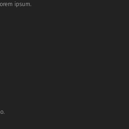
lorem ipsum.
to.