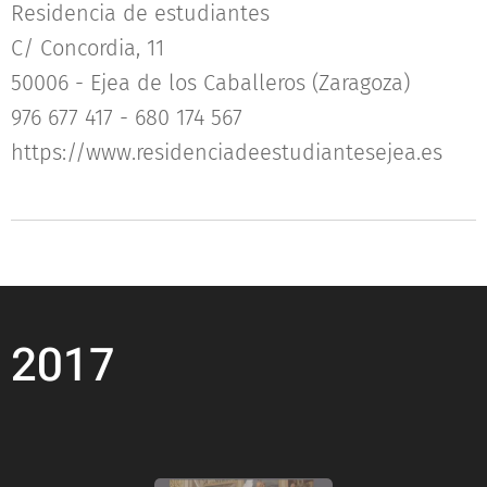
Residencia de estudiantes
C/ Concordia, 11
50006 - Ejea de los Caballeros (Zaragoza)
976 677 417 - 680 174 567
https://www.residenciadeestudiantesejea.es
2017